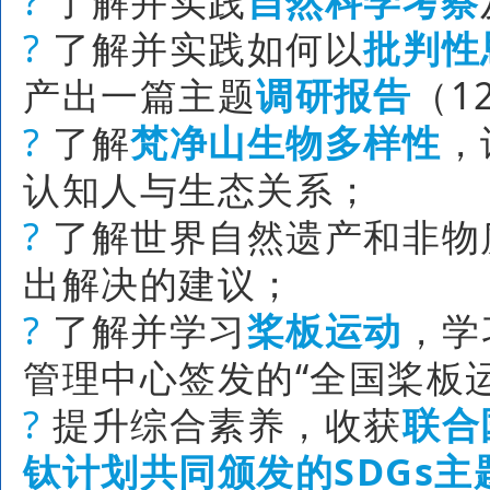
?
了解并实践
自然科学考察
?
了解并实践如何以
批判性
产出一篇主题
调研报告
（1
?
了解
梵净山生物多样性
，
认知人与生态关系；
?
了解世界自然遗产和非物
出解决的建议；
?
了解并学习
桨板运动
，学
管理中心签发的“全国桨板
?
提升综合素养，收获
联合
钛计划共同颁发的SDGs主