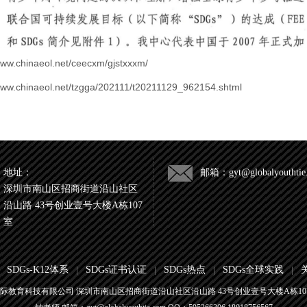
aeol.net/ceecxm/gjstxxxm/
ol.net/tzgga/202111/t20211129_962154.shtml
地址：
邮箱：gyt@globalyouthtie
深圳市南山区招商街道沿山社区
沿山路 43号创业壹号大楼A栋107
室
SDGs-K12体系
SDGs证书认证
SDGs热点
SDGs全球实践
|
|
|
|
际教育科技有限公司 深圳市南山区招商街道沿山社区沿山路 43号创业壹号大楼A栋10