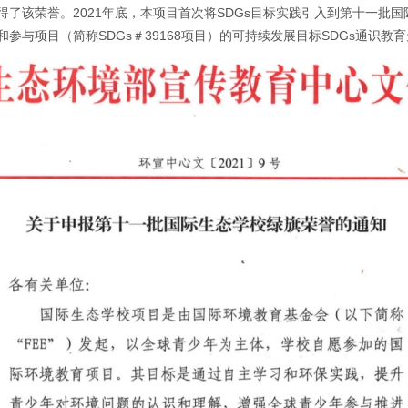
获得了该荣誉。2021年底，本项目首次将SDGs目标实践引入到第十一批
与项目（简称SDGs＃39168项目）的可持续发展目标SDGs通识教